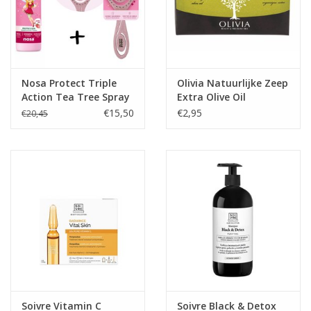
Nosa Protect Triple
Olivia Natuurlijke Zeep
Action Tea Tree Spray
Extra Olive Oil
Aardbei & Detangler
€15,50
€2,95
€20,45
Brush
Soivre Vitamin C
Soivre Black & Detox