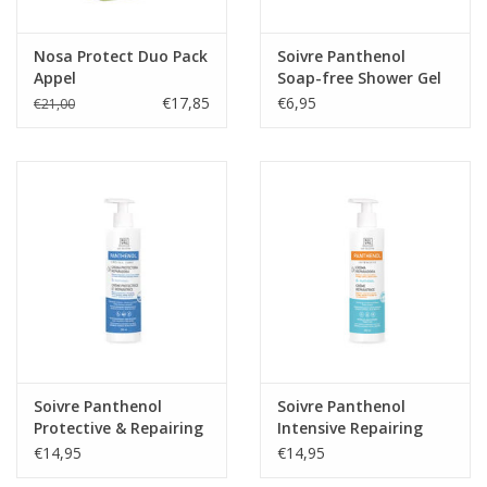
Nosa Protect Duo Pack
Soivre Panthenol
Appel
Soap-free Shower Gel
€17,85
€6,95
€21,00
Soivre Panthenol
Soivre Panthenol
Protective & Repairing
Intensive Repairing
Cream 8%
Cream 6%
€14,95
€14,95