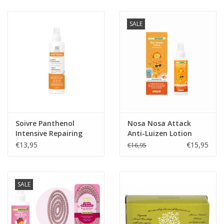
SALE
Soivre Panthenol
Nosa Nosa Attack
Intensive Repairing
Anti-Luizen Lotion
Spray 6%
Perzik
€13,95
€15,95
€16,95
SALE