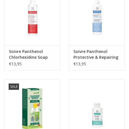
Soivre Panthenol
Soivre Panthenol
Chlorhexidine Soap
Protective & Repairing
Spray 8%
€13,95
€13,95
SALE