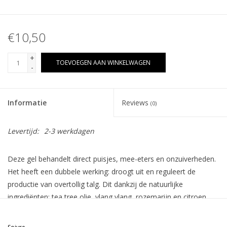
€10,50
+
TOEVOEGEN AAN WINKELWAGEN
-
Informatie
Reviews
(0)
Levertijd:
2-3 werkdagen
Deze gel behandelt direct puisjes, mee-eters en onzuiverheden.
Het heeft een dubbele werking: droogt uit en reguleert de
productie van overtollig talg. Dit dankzij de natuurlijke
ingrediënten: tea tree olie, ylang ylang, rozemarijn en citroen.
Door de onzichtbare textuur kan je de gel op elk moment
aanbrengen. Geformuleerd voor de gecombineerde huid, vette