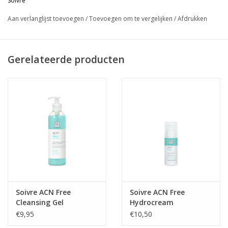
Soivre
en acne-gevoelige huid. Geschikt vanaf 10 jaar.
Aan verlanglijst toevoegen
/
Toevoegen om te vergelijken
/
Afdrukken
Zo vaak als nodig direct op het te behandelen gebied
aanbrengen. Vermijd contact met ogen en slijmvliezen.
Gerelateerde producten
Soivre ACN Free
Soivre ACN Free
Cleansing Gel
Hydrocream
€9,95
€10,50