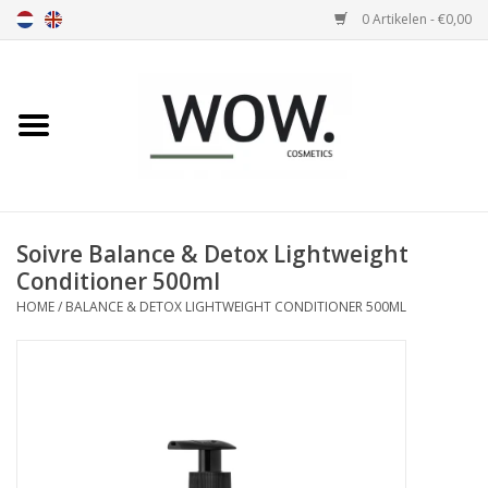
0 Artikelen - €0,00
Home
Nosa
Soivre
Soivre Balance & Detox Lightweight
Conditioner 500ml
Olivia
HOME
/
BALANCE & DETOX LIGHTWEIGHT CONDITIONER 500ML
Parfum