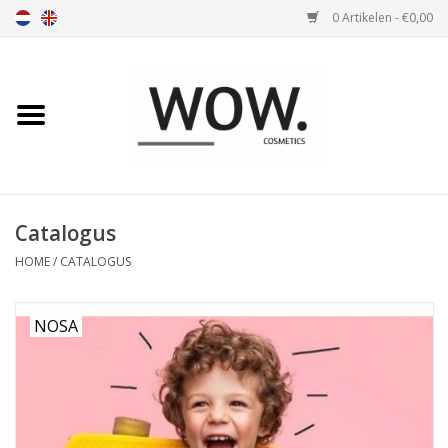
0 Artikelen - €0,00
Home
Nosa
Soivre
Catalogus
HOME
/
CATALOGUS
Olivia
Parfum
NOSA