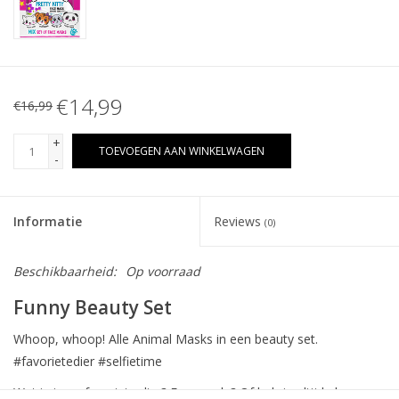
€14,99
€16,99
+
TOEVOEGEN AAN WINKELWAGEN
-
Informatie
Reviews
(0)
Beschikbaarheid:
Op voorraad
Funny Beauty Set
Whoop, whoop! Alle Animal Masks in een beauty set.
#favorietedier #selfietime
Wat is jouw favoriete dier? Een panda? Of heb je altijd al een