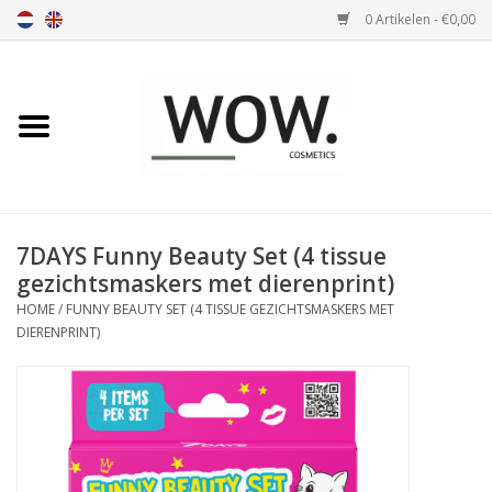
0 Artikelen - €0,00
Home
Nosa
Soivre
7DAYS Funny Beauty Set (4 tissue
gezichtsmaskers met dierenprint)
Olivia
HOME
/
FUNNY BEAUTY SET (4 TISSUE GEZICHTSMASKERS MET
DIERENPRINT)
Parfum