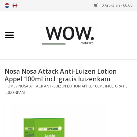
0 Artikelen - €0,00
Home
Nosa
Soivre
Nosa Nosa Attack Anti-Luizen Lotion
Appel 100ml incl. gratis luizenkam
Olivia
HOME
/
NOSA ATTACK ANTI-LUIZEN LOTION APPEL 100ML INCL. GRATIS
LUIZENKAM
Parfum