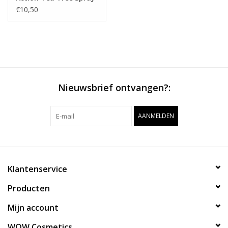
Appel
€10,50
Nieuwsbrief ontvangen?:
AANMELDEN
Klantenservice
Producten
Mijn account
WOW Cosmetics